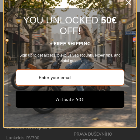
YOU UNLOCKED
50€
OFF!
Elektrické kolo
Podpora
Všechna elektrokola
Sledovat objednávku
+ FREE SHIPPING
LANKELEISI GOLF-X
Záruka
Sign up to get access to exclusivediscounts, expert tips, and
helpful guides.
Lankeleisi X3000Max
Vysvětlení ceny
Lankeleisi RV800 Plus
Zásady dopravy
Lankeleisi X2000Max
Zásady vracení zboží
Lankeleisi GT800
Zásady ochrany osobních
Activate 50€
údajů
Lankeleisi MG740PLUS
Zásady používání cookies
Lankeleisi XT750 PLUS
Podmínky služby
Lankeleisi X3000plus-UP
PRÁVA DUŠEVNÍHO
Lankeleisi RV700