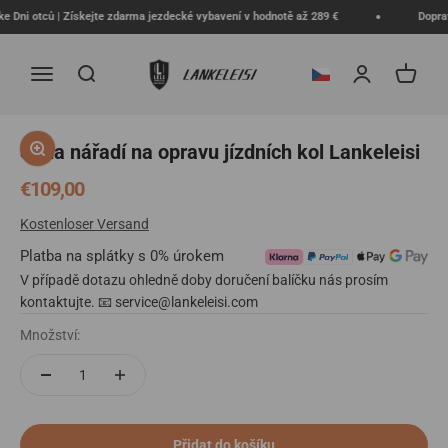
Přejít na obsah
 Dni otců | Získejte zdarma jezdecké vybavení v hodnotě až 289 €
Doprava
lankeleisi-bikes
Nabídka
Hledat
Přihlášení
Košík
Přejít na položku 1
Přejít na položku 2
Přejít na položku 3
Přejít na položku 4
Přejít na položku 5
Přiblížit
Sada nářadí na opravu jízdních kol Lankeleisi
Prodejní cena
€109,00
Kostenloser Versand
Platba na splátky s 0% úrokem
V případě dotazu ohledně doby doručení balíčku nás prosím
kontaktujte. 📧 service@lankeleisi.com
Množství:
Přidat do košíku