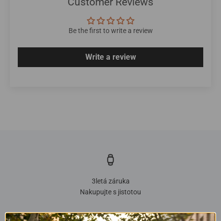
Customer Reviews
Be the first to write a review
Write a review
3letá záruka
Nakupujte s jistotou
Přejít na položku 1
Přejít na položku 2
Přejít na položku 3
Přejít na položku 4